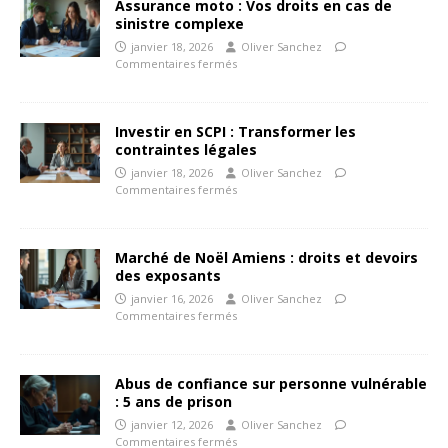
Assurance moto : Vos droits en cas de
sinistre complexe
janvier 18, 2026
Oliver Sanchez
Commentaires fermés
Investir en SCPI : Transformer les
contraintes légales
janvier 18, 2026
Oliver Sanchez
Commentaires fermés
Marché de Noël Amiens : droits et devoirs
des exposants
janvier 16, 2026
Oliver Sanchez
Commentaires fermés
Abus de confiance sur personne vulnérable
: 5 ans de prison
janvier 12, 2026
Oliver Sanchez
Commentaires fermés