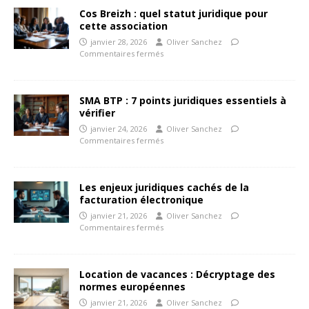
Cos Breizh : quel statut juridique pour
cette association
janvier 28, 2026
Oliver Sanchez
Commentaires fermés
SMA BTP : 7 points juridiques essentiels à
vérifier
janvier 24, 2026
Oliver Sanchez
Commentaires fermés
Les enjeux juridiques cachés de la
facturation électronique
janvier 21, 2026
Oliver Sanchez
Commentaires fermés
Location de vacances : Décryptage des
normes européennes
janvier 21, 2026
Oliver Sanchez